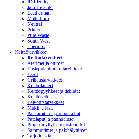
ID Identity
Jalo Helsinki
Leatherman
Matterhorn
Neutral
Printer
Pure Waste
South West
Thermos
Keittiötarvikkeet
Keittiötarvikkeet
Aterimet ja ottimet
Ensiapulaukut ja -tarvikkeet
Essut
Grillaustarvikkeet
Keittiölaitteet
Keittiöpyyhkeet ja tiskirätit
Keittiösetit
Leivontatarvikkeet
Mukit ja lasit
Paistomittarit ja munakellot
Patalaput ja pannualuset
Pippurimyllyt ja maustepurkit
Sammuttimet ja palohälyttimet
Tarjoiluastiat