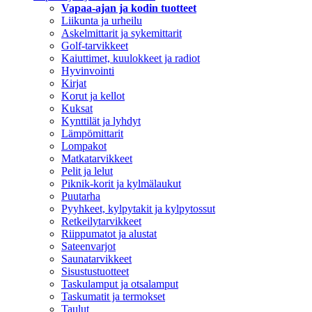
Vapaa-ajan ja kodin tuotteet
Liikunta ja urheilu
Askelmittarit ja sykemittarit
Golf-tarvikkeet
Kaiuttimet, kuulokkeet ja radiot
Hyvinvointi
Kirjat
Korut ja kellot
Kuksat
Kynttilät ja lyhdyt
Lämpömittarit
Lompakot
Matkatarvikkeet
Pelit ja lelut
Piknik-korit ja kylmälaukut
Puutarha
Pyyhkeet, kylpytakit ja kylpytossut
Retkeilytarvikkeet
Riippumatot ja alustat
Sateenvarjot
Saunatarvikkeet
Sisustustuotteet
Taskulamput ja otsalamput
Taskumatit ja termokset
Taulut