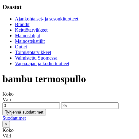
Osastot
Ajankohtaiset- ja sesonkituotteet
Brändit
Keittiötarvikkeet
Mainoslahjat
Mainostekstiilit
Outlet
Toimistotarvikkeet
Valmistettu Suomessa
Vapaa-ajan ja kodin tuotteet
bambu termospullo
Koko
Väri
Tyhjennä suodattimet
Suodattimet
×
Koko
Väri