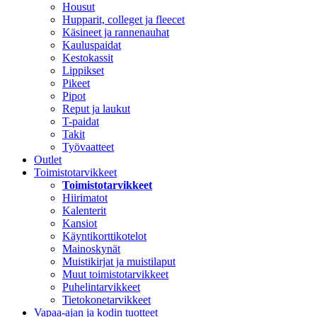
Housut
Hupparit, colleget ja fleecet
Käsineet ja rannenauhat
Kauluspaidat
Kestokassit
Lippikset
Pikeet
Pipot
Reput ja laukut
T-paidat
Takit
Työvaatteet
Outlet
Toimistotarvikkeet
Toimistotarvikkeet
Hiirimatot
Kalenterit
Kansiot
Käyntikorttikotelot
Mainoskynät
Muistikirjat ja muistilaput
Muut toimistotarvikkeet
Puhelintarvikkeet
Tietokonetarvikkeet
Vapaa-ajan ja kodin tuotteet