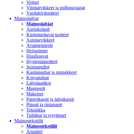
Veitset
Viinitarvikkeet ja pullonavaajat
Vuolukivituotteet
Mainoslahjat
Mainoslahjat
Aurinkolasit
Kustomoitavat tuotteet
Autotarvikkeet
Avaimenperät
Heijastimet
Huulirasvat
Hygieniatuotteet
Juomapullot
Kaulanauhat ja rannekkeet
Korvatulpat
Lahjalaatikot
Magneetit
Makeiset
Paperikassit ja lahjakassit
Pinssit ja rintanapit
Tekniikka
Tulitikut ja sytyttimet
Mainostekstiilit
Mainostekstiilit
Asusteet