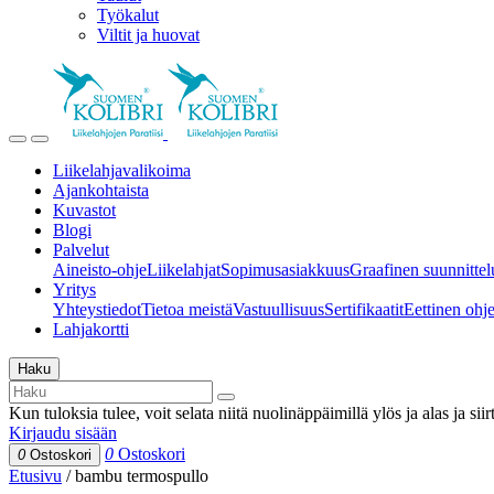
Työkalut
Viltit ja huovat
Liikelahjavalikoima
Ajankohtaista
Kuvastot
Blogi
Palvelut
Aineisto-ohje
Liikelahjat
Sopimusasiakkuus
Graafinen suunnittel
Yritys
Yhteystiedot
Tietoa meistä
Vastuullisuus
Sertifikaatit
Eettinen ohjei
Lahjakortti
Haku
Kun tuloksia tulee, voit selata niitä nuolinäppäimillä ylös ja alas ja si
Kirjaudu sisään
0
Ostoskori
0
Ostoskori
Etusivu
/
bambu termospullo