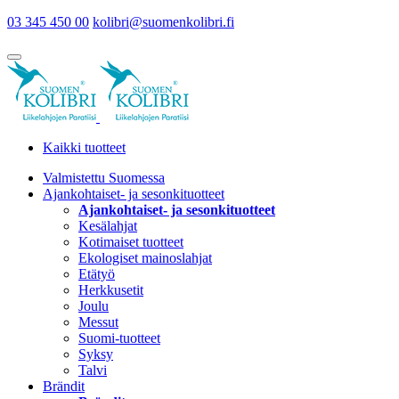
03 345 450 00
kolibri@suomenkolibri.fi
Kaikki tuotteet
Valmistettu Suomessa
Ajankohtaiset- ja sesonkituotteet
Ajankohtaiset- ja sesonkituotteet
Kesälahjat
Kotimaiset tuotteet
Ekologiset mainoslahjat
Etätyö
Herkkusetit
Joulu
Messut
Suomi-tuotteet
Syksy
Talvi
Brändit