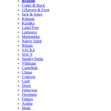
Brändit
Cutter & Buck
J.Harvest & Frost
Jack & Jones
Klippan
Kupilka
Label-Free
Lumoava
Marimekko
Native Spirit
Rituals
SACKit
SOL'S
Stanley/Stella
Vilikkala
Camelbak
Clique
Cottover
Craft
Dorre
Finlayson
Firephant
Fiskars
Arabia
Iittala