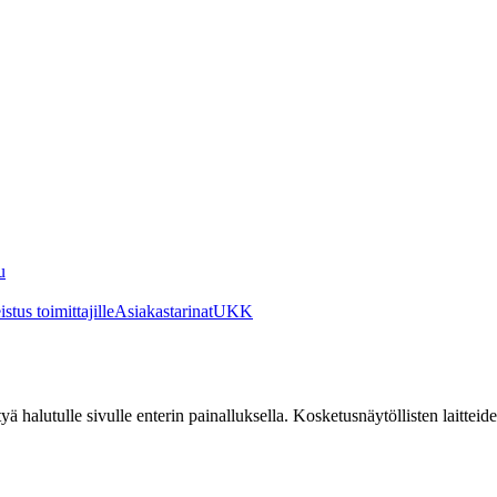
u
stus toimittajille
Asiakastarinat
UKK
irtyä halutulle sivulle enterin painalluksella. Kosketusnäytöllisten laittei