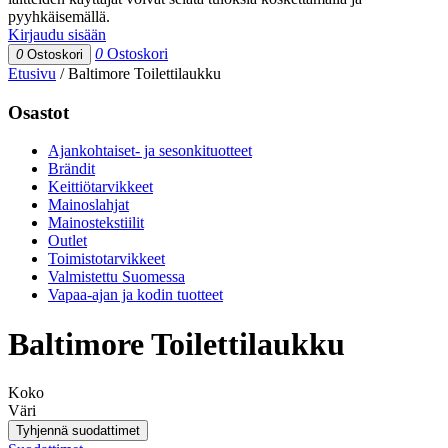
pyyhkäisemällä.
Kirjaudu sisään
0
Ostoskori
0
Ostoskori
Etusivu
/
Baltimore Toilettilaukku
Osastot
Ajankohtaiset- ja sesonkituotteet
Brändit
Keittiötarvikkeet
Mainoslahjat
Mainostekstiilit
Outlet
Toimistotarvikkeet
Valmistettu Suomessa
Vapaa-ajan ja kodin tuotteet
Baltimore Toilettilaukku
Koko
Väri
Tyhjennä suodattimet