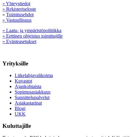
» Yhteystiedot
» Rekisteriseloste
»
Toimitusehdot
» Vastuullisuus
» Laatu- ja ympäristöpolitiikka
» Eettinen ohjeistus toimittajille
» Evästeasetukset
Yrityksille
Liikelahjavalikoima
Kuvastot
Ajankohtaista
Sopimusasiakkuus
Sunnittelupalvelut
Asiakastarinat
Blogi
UKK
Kuluttajille