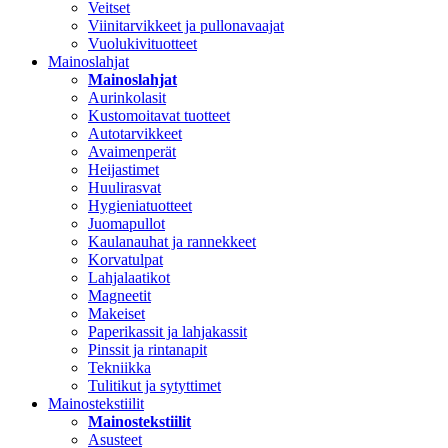
Veitset
Viinitarvikkeet ja pullonavaajat
Vuolukivituotteet
Mainoslahjat
Mainoslahjat
Aurinkolasit
Kustomoitavat tuotteet
Autotarvikkeet
Avaimenperät
Heijastimet
Huulirasvat
Hygieniatuotteet
Juomapullot
Kaulanauhat ja rannekkeet
Korvatulpat
Lahjalaatikot
Magneetit
Makeiset
Paperikassit ja lahjakassit
Pinssit ja rintanapit
Tekniikka
Tulitikut ja sytyttimet
Mainostekstiilit
Mainostekstiilit
Asusteet