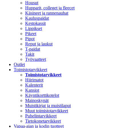
Housut
Hupparit, colleget ja fleecet
Käsineet ja rannenauhat
Kauluspaidat
Kestokassit
Lippikset
Pikeet
Pipot
Reput ja laukut
T-paidat
Takit
Työvaatteet
Outlet
Toimistotarvikkeet
Toimistotarvikkeet
Hiirimatot
Kalenterit
Kansiot
Käyntikorttikotelot
Mainoskynät
Muistikirjat ja muistilaput
Muut toimistotarvikkeet
Puhelintarvikkeet
Tietokonetarvikkeet
Vapaa-ajan ja kodin tuotteet