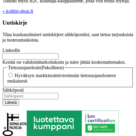
Tutustu myös B2C kuluttaja-kauppaamme, josta voit tehdä löytöjä.
» kolibri-shop.fi
Uutiskirje
Tilaa kuukausittaiset uutiskirjeet sähköpostiisi, saat tietoa tarjouksista
ja tuoteuutuuksista.
LinkedIn
Kenttä on validointitarkoituksiin ja tulee jättää koskemattomaksi.
Tietosuojaseloste
(Pakollinen)
Hyväksyn markkinointiviestinnän tietosuojaselosteen
mukaisesti
Sähköposti