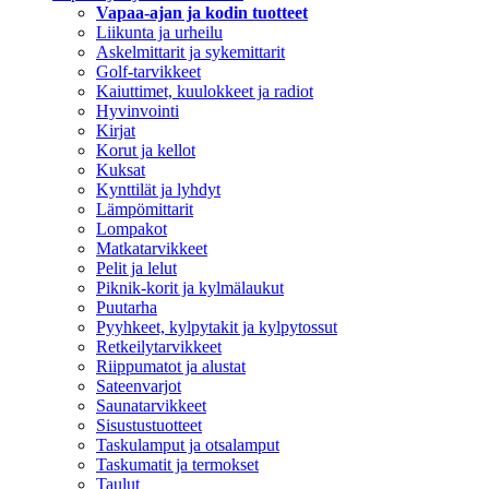
Vapaa-ajan ja kodin tuotteet
Liikunta ja urheilu
Askelmittarit ja sykemittarit
Golf-tarvikkeet
Kaiuttimet, kuulokkeet ja radiot
Hyvinvointi
Kirjat
Korut ja kellot
Kuksat
Kynttilät ja lyhdyt
Lämpömittarit
Lompakot
Matkatarvikkeet
Pelit ja lelut
Piknik-korit ja kylmälaukut
Puutarha
Pyyhkeet, kylpytakit ja kylpytossut
Retkeilytarvikkeet
Riippumatot ja alustat
Sateenvarjot
Saunatarvikkeet
Sisustustuotteet
Taskulamput ja otsalamput
Taskumatit ja termokset
Taulut