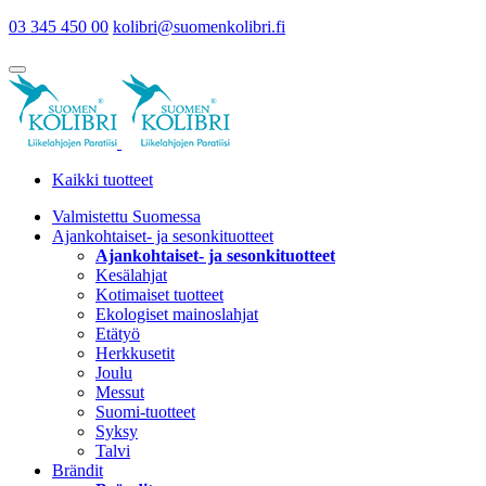
03 345 450 00
kolibri@suomenkolibri.fi
Kaikki tuotteet
Valmistettu Suomessa
Ajankohtaiset- ja sesonkituotteet
Ajankohtaiset- ja sesonkituotteet
Kesälahjat
Kotimaiset tuotteet
Ekologiset mainoslahjat
Etätyö
Herkkusetit
Joulu
Messut
Suomi-tuotteet
Syksy
Talvi
Brändit