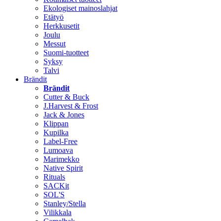
Ekologiset mainoslahjat
Etätyö
Herkkusetit
Joulu
Messut
Suomi-tuotteet
Syksy
Talvi
Brändit
Brändit
Cutter & Buck
J.Harvest & Frost
Jack & Jones
Klippan
Kupilka
Label-Free
Lumoava
Marimekko
Native Spirit
Rituals
SACKit
SOL'S
Stanley/Stella
Vilikkala