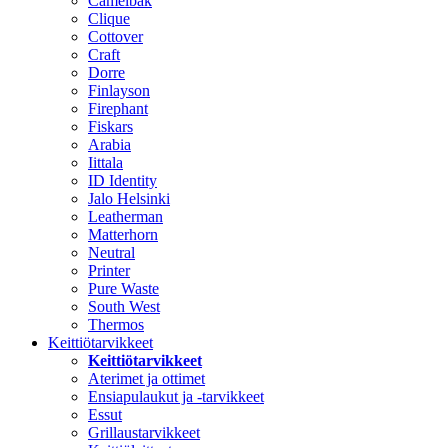
Camelbak
Clique
Cottover
Craft
Dorre
Finlayson
Firephant
Fiskars
Arabia
Iittala
ID Identity
Jalo Helsinki
Leatherman
Matterhorn
Neutral
Printer
Pure Waste
South West
Thermos
Keittiötarvikkeet
Keittiötarvikkeet
Aterimet ja ottimet
Ensiapulaukut ja -tarvikkeet
Essut
Grillaustarvikkeet