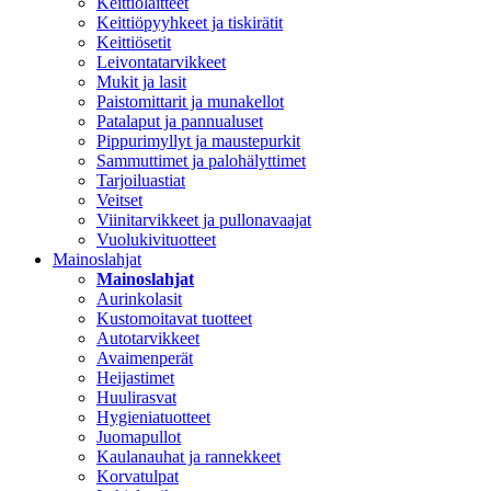
Keittiölaitteet
Keittiöpyyhkeet ja tiskirätit
Keittiösetit
Leivontatarvikkeet
Mukit ja lasit
Paistomittarit ja munakellot
Patalaput ja pannualuset
Pippurimyllyt ja maustepurkit
Sammuttimet ja palohälyttimet
Tarjoiluastiat
Veitset
Viinitarvikkeet ja pullonavaajat
Vuolukivituotteet
Mainoslahjat
Mainoslahjat
Aurinkolasit
Kustomoitavat tuotteet
Autotarvikkeet
Avaimenperät
Heijastimet
Huulirasvat
Hygieniatuotteet
Juomapullot
Kaulanauhat ja rannekkeet
Korvatulpat