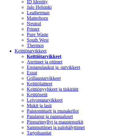
ID Identity
Jalo Helsinki
Leatherman
Matterhorn
Neutral
Printer
Pure Waste
South West
Thermos
Keittiötarvikkeet
Keittiötarvikkeet
Aterimet ja ottimet
Ensiapulaukut ja -tarvikkeet
Essut
Grillaustarvikkeet
Keittiölaitteet
Keittiöpyyhkeet ja tiskirätit
Keittiösetit
Leivontatarvikkeet
Mukit ja lasit
Paistomittarit ja munakellot
Patalaput ja pannualuset
Pippurimyllyt ja maustepurkit
Sammuttimet ja palohälyttimet
Tarjoiluastiat