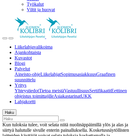
Työkalut
Viltit ja huovat
Liikelahjavalikoima
Ajankohtaista
Kuvastot
Blogi
Palvelut
Aineisto-ohje
Liikelahjat
Sopimusasiakkuus
Graafinen
suunnittelu
Yritys
Yhteystiedot
Tietoa meistä
Vastuullisuus
Sertifikaatit
Eettinen
ohjeistus toimittajille
Asiakastarinat
UKK
Lahjakortti
Haku
Kun tuloksia tulee, voit selata niitä nuolinäppäimillä ylös ja alas ja
siirtyä halutulle sivulle enterin painalluksella. Kosketusnäytöllisten
laitteiden käyttäjät voivat selata tuloksia koskettamalla ja