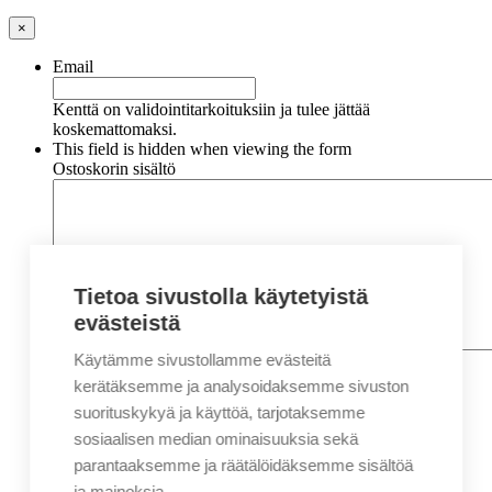
×
Email
Kenttä on validointitarkoituksiin ja tulee jättää
koskemattomaksi.
This field is hidden when viewing the form
Ostoskorin sisältö
Tietoa sivustolla käytetyistä
evästeistä
Käytämme sivustollamme evästeitä
Nimi
*
Etunimi
kerätäksemme ja analysoidaksemme sivuston
Sukunimi
suorituskykyä ja käyttöä, tarjotaksemme
Yritys
sosiaalisen median ominaisuuksia sekä
parantaaksemme ja räätälöidäksemme sisältöä
Sähköposti
*
ja mainoksia.