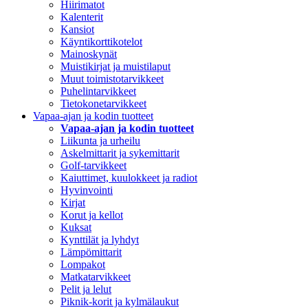
Hiirimatot
Kalenterit
Kansiot
Käyntikorttikotelot
Mainoskynät
Muistikirjat ja muistilaput
Muut toimistotarvikkeet
Puhelintarvikkeet
Tietokonetarvikkeet
Vapaa-ajan ja kodin tuotteet
Vapaa-ajan ja kodin tuotteet
Liikunta ja urheilu
Askelmittarit ja sykemittarit
Golf-tarvikkeet
Kaiuttimet, kuulokkeet ja radiot
Hyvinvointi
Kirjat
Korut ja kellot
Kuksat
Kynttilät ja lyhdyt
Lämpömittarit
Lompakot
Matkatarvikkeet
Pelit ja lelut
Piknik-korit ja kylmälaukut