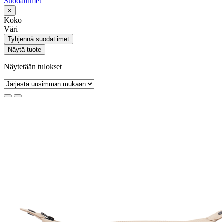
Suodattimet
×
Koko
Väri
Tyhjennä suodattimet
Näytä tuote
Näytetään tulokset