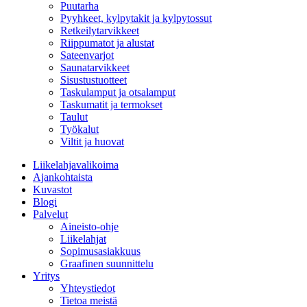
Puutarha
Pyyhkeet, kylpytakit ja kylpytossut
Retkeilytarvikkeet
Riippumatot ja alustat
Sateenvarjot
Saunatarvikkeet
Sisustustuotteet
Taskulamput ja otsalamput
Taskumatit ja termokset
Taulut
Työkalut
Viltit ja huovat
Liikelahjavalikoima
Ajankohtaista
Kuvastot
Blogi
Palvelut
Aineisto-ohje
Liikelahjat
Sopimusasiakkuus
Graafinen suunnittelu
Yritys
Yhteystiedot
Tietoa meistä