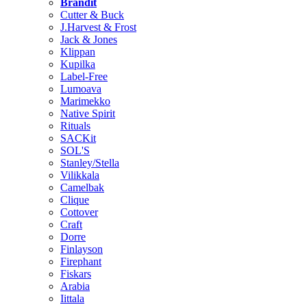
Brändit
Cutter & Buck
J.Harvest & Frost
Jack & Jones
Klippan
Kupilka
Label-Free
Lumoava
Marimekko
Native Spirit
Rituals
SACKit
SOL'S
Stanley/Stella
Vilikkala
Camelbak
Clique
Cottover
Craft
Dorre
Finlayson
Firephant
Fiskars
Arabia
Iittala