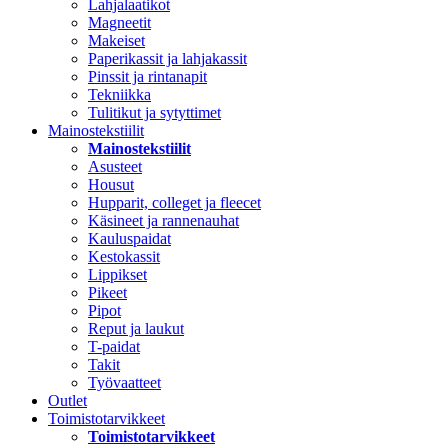
Lahjalaatikot
Magneetit
Makeiset
Paperikassit ja lahjakassit
Pinssit ja rintanapit
Tekniikka
Tulitikut ja sytyttimet
Mainostekstiilit
Mainostekstiilit
Asusteet
Housut
Hupparit, colleget ja fleecet
Käsineet ja rannenauhat
Kauluspaidat
Kestokassit
Lippikset
Pikeet
Pipot
Reput ja laukut
T-paidat
Takit
Työvaatteet
Outlet
Toimistotarvikkeet
Toimistotarvikkeet