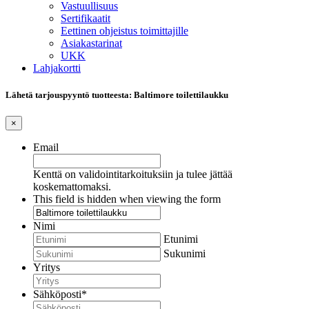
Vastuullisuus
Sertifikaatit
Eettinen ohjeistus toimittajille
Asiakastarinat
UKK
Lahjakortti
Lähetä tarjouspyyntö tuotteesta: Baltimore toilettilaukku
×
Email
Kenttä on validointitarkoituksiin ja tulee jättää
koskemattomaksi.
This field is hidden when viewing the form
Nimi
Etunimi
Sukunimi
Yritys
Sähköposti
*