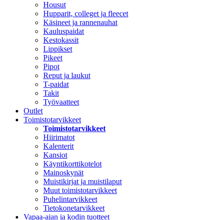
Housut
Hupparit, colleget ja fleecet
Käsineet ja rannenauhat
Kauluspaidat
Kestokassit
Lippikset
Pikeet
Pipot
Reput ja laukut
T-paidat
Takit
Työvaatteet
Outlet
Toimistotarvikkeet
Toimistotarvikkeet
Hiirimatot
Kalenterit
Kansiot
Käyntikorttikotelot
Mainoskynät
Muistikirjat ja muistilaput
Muut toimistotarvikkeet
Puhelintarvikkeet
Tietokonetarvikkeet
Vapaa-ajan ja kodin tuotteet