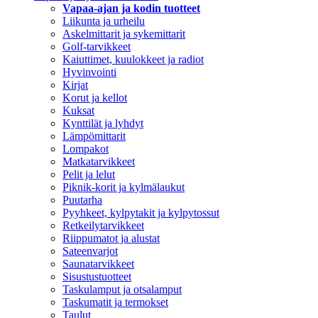
Vapaa-ajan ja kodin tuotteet
Liikunta ja urheilu
Askelmittarit ja sykemittarit
Golf-tarvikkeet
Kaiuttimet, kuulokkeet ja radiot
Hyvinvointi
Kirjat
Korut ja kellot
Kuksat
Kynttilät ja lyhdyt
Lämpömittarit
Lompakot
Matkatarvikkeet
Pelit ja lelut
Piknik-korit ja kylmälaukut
Puutarha
Pyyhkeet, kylpytakit ja kylpytossut
Retkeilytarvikkeet
Riippumatot ja alustat
Sateenvarjot
Saunatarvikkeet
Sisustustuotteet
Taskulamput ja otsalamput
Taskumatit ja termokset
Taulut