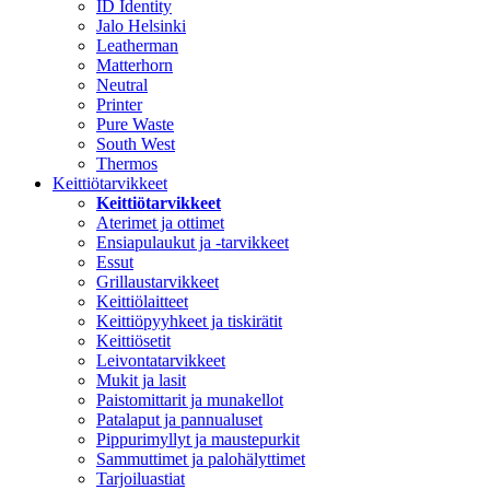
ID Identity
Jalo Helsinki
Leatherman
Matterhorn
Neutral
Printer
Pure Waste
South West
Thermos
Keittiötarvikkeet
Keittiötarvikkeet
Aterimet ja ottimet
Ensiapulaukut ja -tarvikkeet
Essut
Grillaustarvikkeet
Keittiölaitteet
Keittiöpyyhkeet ja tiskirätit
Keittiösetit
Leivontatarvikkeet
Mukit ja lasit
Paistomittarit ja munakellot
Patalaput ja pannualuset
Pippurimyllyt ja maustepurkit
Sammuttimet ja palohälyttimet
Tarjoiluastiat