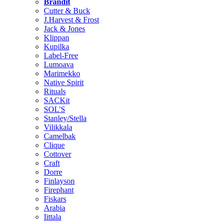
Brändit
Cutter & Buck
J.Harvest & Frost
Jack & Jones
Klippan
Kupilka
Label-Free
Lumoava
Marimekko
Native Spirit
Rituals
SACKit
SOL'S
Stanley/Stella
Vilikkala
Camelbak
Clique
Cottover
Craft
Dorre
Finlayson
Firephant
Fiskars
Arabia
Iittala