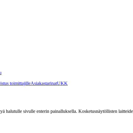
u
stus toimittajille
Asiakastarinat
UKK
irtyä halutulle sivulle enterin painalluksella. Kosketusnäytöllisten laittei