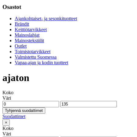
Osastot
Ajankohtaiset- ja sesonkituotteet
Brändit
Keittiötarvikkeet
Mainoslahjat
Mainostekstiilit
Outlet
Toimistotarvikkeet
Valmistettu Suomessa
Vapaa-ajan ja kodin tuotteet
ajaton
Koko
Väri
Tyhjennä suodattimet
Suodattimet
×
Koko
Väri