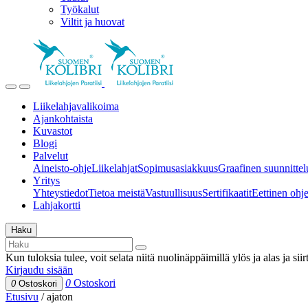
Työkalut
Viltit ja huovat
Liikelahjavalikoima
Ajankohtaista
Kuvastot
Blogi
Palvelut
Aineisto-ohje
Liikelahjat
Sopimusasiakkuus
Graafinen suunnittel
Yritys
Yhteystiedot
Tietoa meistä
Vastuullisuus
Sertifikaatit
Eettinen ohjei
Lahjakortti
Haku
Kun tuloksia tulee, voit selata niitä nuolinäppäimillä ylös ja alas ja si
Kirjaudu sisään
0
Ostoskori
0
Ostoskori
Etusivu
/
ajaton