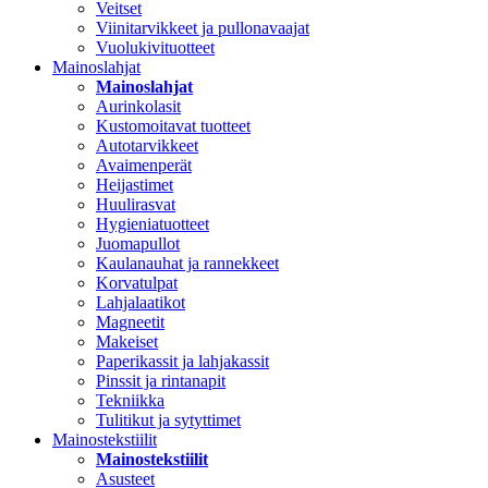
Veitset
Viinitarvikkeet ja pullonavaajat
Vuolukivituotteet
Mainoslahjat
Mainoslahjat
Aurinkolasit
Kustomoitavat tuotteet
Autotarvikkeet
Avaimenperät
Heijastimet
Huulirasvat
Hygieniatuotteet
Juomapullot
Kaulanauhat ja rannekkeet
Korvatulpat
Lahjalaatikot
Magneetit
Makeiset
Paperikassit ja lahjakassit
Pinssit ja rintanapit
Tekniikka
Tulitikut ja sytyttimet
Mainostekstiilit
Mainostekstiilit
Asusteet