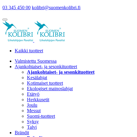
03 345 450 00
kolibri@suomenkolibri.fi
Kaikki tuotteet
Valmistettu Suomessa
Ajankohtaiset- ja sesonkituotteet
Ajankohtaiset- ja sesonkituotteet
Kesälahjat
Kotimaiset tuotteet
Ekologiset mainoslahjat
Etätyö
Herkkusetit
Joulu
Messut
Suomi-tuotteet
Syksy
Talvi
Brändit