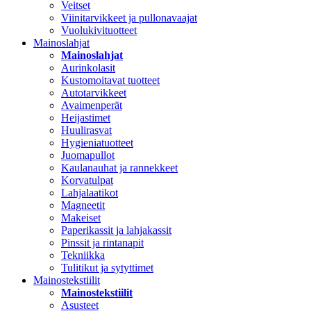
Veitset
Viinitarvikkeet ja pullonavaajat
Vuolukivituotteet
Mainoslahjat
Mainoslahjat
Aurinkolasit
Kustomoitavat tuotteet
Autotarvikkeet
Avaimenperät
Heijastimet
Huulirasvat
Hygieniatuotteet
Juomapullot
Kaulanauhat ja rannekkeet
Korvatulpat
Lahjalaatikot
Magneetit
Makeiset
Paperikassit ja lahjakassit
Pinssit ja rintanapit
Tekniikka
Tulitikut ja sytyttimet
Mainostekstiilit
Mainostekstiilit
Asusteet