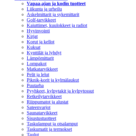
Vapaa-ajan ja kodin tuotteet
Liikunta ja urheilu
Askelmittarit ja sykemittarit
Golf-tarvikkeet
Kaiuttimet, kuulokkeet ja radiot
Hyvinvointi
Kirjat
Korut ja kellot
Kuksat
Kynttilät ja lyhdyt
Lämpömittarit
Lompakot
Matkatarvikkeet
Pelit ja lelut
Piknik-korit ja kylmälaukut
Puutarha
Pyyhkeet, kylpytakit ja kylpytossut
Retkeilytarvikkeet
Riippumatot ja alustat
Sateenvarjot
Saunatarvikkeet
Sisustustuotteet
Taskulamput ja otsalamput
Taskumatit ja termokset
Taulut