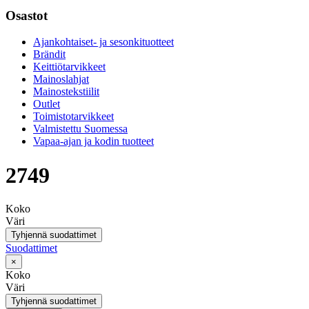
Osastot
Ajankohtaiset- ja sesonkituotteet
Brändit
Keittiötarvikkeet
Mainoslahjat
Mainostekstiilit
Outlet
Toimistotarvikkeet
Valmistettu Suomessa
Vapaa-ajan ja kodin tuotteet
2749
Koko
Väri
Tyhjennä suodattimet
Suodattimet
×
Koko
Väri
Tyhjennä suodattimet