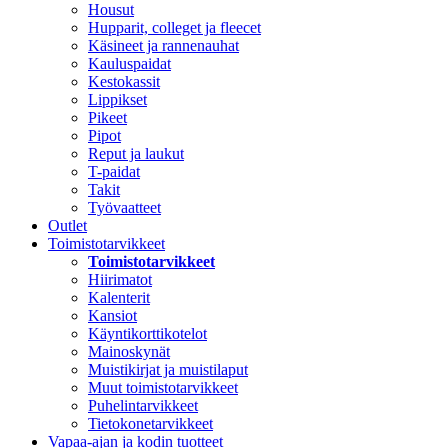
Housut
Hupparit, colleget ja fleecet
Käsineet ja rannenauhat
Kauluspaidat
Kestokassit
Lippikset
Pikeet
Pipot
Reput ja laukut
T-paidat
Takit
Työvaatteet
Outlet
Toimistotarvikkeet
Toimistotarvikkeet
Hiirimatot
Kalenterit
Kansiot
Käyntikorttikotelot
Mainoskynät
Muistikirjat ja muistilaput
Muut toimistotarvikkeet
Puhelintarvikkeet
Tietokonetarvikkeet
Vapaa-ajan ja kodin tuotteet