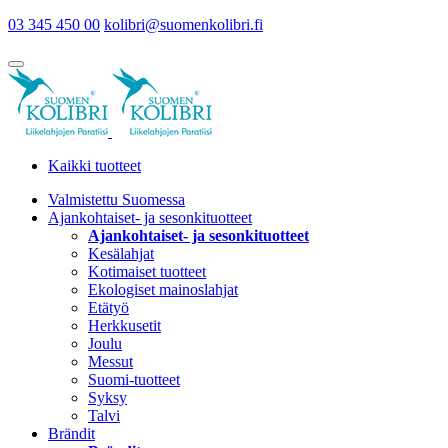
03 345 450 00
kolibri@suomenkolibri.fi
Kaikki tuotteet
Valmistettu Suomessa
Ajankohtaiset- ja sesonkituotteet
Ajankohtaiset- ja sesonkituotteet
Kesälahjat
Kotimaiset tuotteet
Ekologiset mainoslahjat
Etätyö
Herkkusetit
Joulu
Messut
Suomi-tuotteet
Syksy
Talvi
Brändit