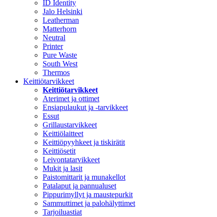
ID Identity
Jalo Helsinki
Leatherman
Matterhorn
Neutral
Printer
Pure Waste
South West
Thermos
Keittiötarvikkeet
Keittiötarvikkeet
Aterimet ja ottimet
Ensiapulaukut ja -tarvikkeet
Essut
Grillaustarvikkeet
Keittiölaitteet
Keittiöpyyhkeet ja tiskirätit
Keittiösetit
Leivontatarvikkeet
Mukit ja lasit
Paistomittarit ja munakellot
Patalaput ja pannualuset
Pippurimyllyt ja maustepurkit
Sammuttimet ja palohälyttimet
Tarjoiluastiat