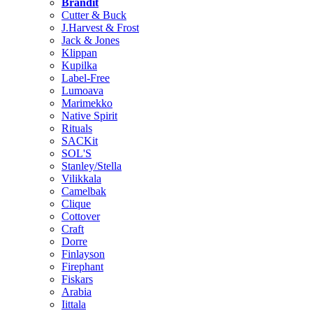
Brändit
Cutter & Buck
J.Harvest & Frost
Jack & Jones
Klippan
Kupilka
Label-Free
Lumoava
Marimekko
Native Spirit
Rituals
SACKit
SOL'S
Stanley/Stella
Vilikkala
Camelbak
Clique
Cottover
Craft
Dorre
Finlayson
Firephant
Fiskars
Arabia
Iittala