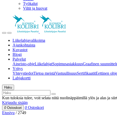
Työkalut
Viltit ja huovat
Liikelahjavalikoima
Ajankohtaista
Kuvastot
Blogi
Palvelut
Aineisto-ohje
Liikelahjat
Sopimusasiakkuus
Graafinen suunnittel
Yritys
Yhteystiedot
Tietoa meistä
Vastuullisuus
Sertifikaatit
Eettinen ohjei
Lahjakortti
Haku
Kun tuloksia tulee, voit selata niitä nuolinäppäimillä ylös ja alas ja si
Kirjaudu sisään
0
Ostoskori
0
Ostoskori
Etusivu
/
2749