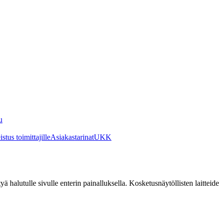
u
stus toimittajille
Asiakastarinat
UKK
irtyä halutulle sivulle enterin painalluksella. Kosketusnäytöllisten laittei