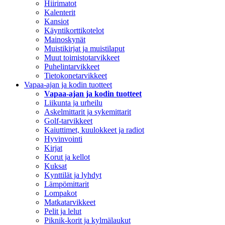
Hiirimatot
Kalenterit
Kansiot
Käyntikorttikotelot
Mainoskynät
Muistikirjat ja muistilaput
Muut toimistotarvikkeet
Puhelintarvikkeet
Tietokonetarvikkeet
Vapaa-ajan ja kodin tuotteet
Vapaa-ajan ja kodin tuotteet
Liikunta ja urheilu
Askelmittarit ja sykemittarit
Golf-tarvikkeet
Kaiuttimet, kuulokkeet ja radiot
Hyvinvointi
Kirjat
Korut ja kellot
Kuksat
Kynttilät ja lyhdyt
Lämpömittarit
Lompakot
Matkatarvikkeet
Pelit ja lelut
Piknik-korit ja kylmälaukut