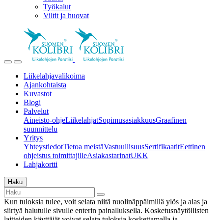
Työkalut
Viltit ja huovat
Liikelahjavalikoima
Ajankohtaista
Kuvastot
Blogi
Palvelut
Aineisto-ohje
Liikelahjat
Sopimusasiakkuus
Graafinen
suunnittelu
Yritys
Yhteystiedot
Tietoa meistä
Vastuullisuus
Sertifikaatit
Eettinen
ohjeistus toimittajille
Asiakastarinat
UKK
Lahjakortti
Haku
Kun tuloksia tulee, voit selata niitä nuolinäppäimillä ylös ja alas ja
siirtyä halutulle sivulle enterin painalluksella. Kosketusnäytöllisten
laitteiden käyttäjät voivat selata tuloksia koskettamalla ja