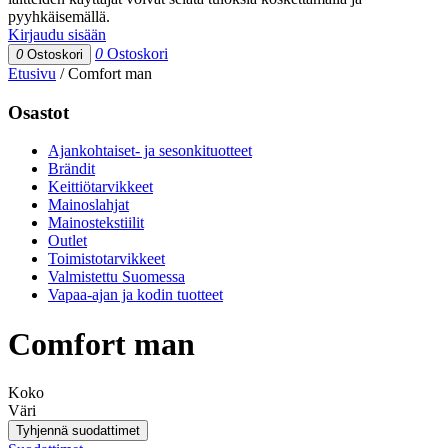
pyyhkäisemällä.
Kirjaudu sisään
0
Ostoskori
0
Ostoskori
Etusivu
/
Comfort man
Osastot
Ajankohtaiset- ja sesonkituotteet
Brändit
Keittiötarvikkeet
Mainoslahjat
Mainostekstiilit
Outlet
Toimistotarvikkeet
Valmistettu Suomessa
Vapaa-ajan ja kodin tuotteet
Comfort man
Koko
Väri
Tyhjennä suodattimet