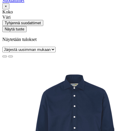
Suodattimet
×
Koko
Väri
Tyhjennä suodattimet
Näytä tuote
Näytetään tulokset