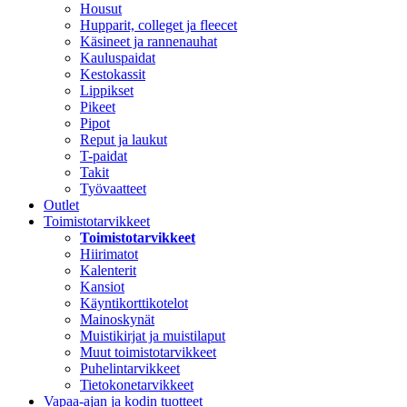
Housut
Hupparit, colleget ja fleecet
Käsineet ja rannenauhat
Kauluspaidat
Kestokassit
Lippikset
Pikeet
Pipot
Reput ja laukut
T-paidat
Takit
Työvaatteet
Outlet
Toimistotarvikkeet
Toimistotarvikkeet
Hiirimatot
Kalenterit
Kansiot
Käyntikorttikotelot
Mainoskynät
Muistikirjat ja muistilaput
Muut toimistotarvikkeet
Puhelintarvikkeet
Tietokonetarvikkeet
Vapaa-ajan ja kodin tuotteet