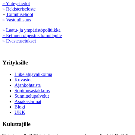
» Yhteystiedot
» Rekisteriseloste
»
Toimitusehdot
» Vastuullisuus
» Laatu- ja ympäristöpolitiikka
» Eettinen ohjeistus toimittajille
» Evästeasetukset
Yrityksille
Liikelahjavalikoima
Kuvastot
Ajankohtaista
Sopimusasiakkuus
Sunnittelupalvelut
Asiakastarinat
Blogi
UKK
Kuluttajille