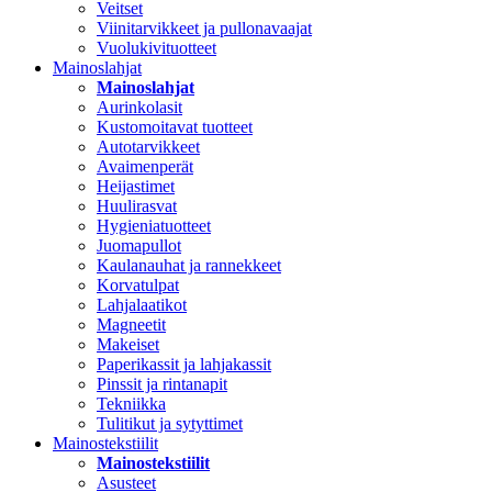
Veitset
Viinitarvikkeet ja pullonavaajat
Vuolukivituotteet
Mainoslahjat
Mainoslahjat
Aurinkolasit
Kustomoitavat tuotteet
Autotarvikkeet
Avaimenperät
Heijastimet
Huulirasvat
Hygieniatuotteet
Juomapullot
Kaulanauhat ja rannekkeet
Korvatulpat
Lahjalaatikot
Magneetit
Makeiset
Paperikassit ja lahjakassit
Pinssit ja rintanapit
Tekniikka
Tulitikut ja sytyttimet
Mainostekstiilit
Mainostekstiilit
Asusteet