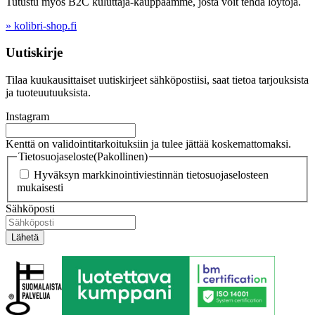
Tutustu myös B2C kuluttaja-kauppaamme, josta voit tehdä löytöjä.
» kolibri-shop.fi
Uutiskirje
Tilaa kuukausittaiset uutiskirjeet sähköpostiisi, saat tietoa tarjouksista
ja tuoteuutuuksista.
Instagram
Kenttä on validointitarkoituksiin ja tulee jättää koskemattomaksi.
Tietosuojaseloste
(Pakollinen)
Hyväksyn markkinointiviestinnän tietosuojaselosteen
mukaisesti
Sähköposti