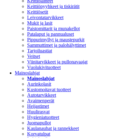
Keittiölaitteet
Keittiöpyyhkeet ja tiskirätit
Keittiösetit
Leivontatarvikkeet
Mukit ja lasit
Paistomittarit ja munakellot
Patalaput ja pannualuset
Pippurimyllyt ja maustepurkit
Sammuttimet ja palohälyttimet
Tarjoiluastiat
Veitset
Viinitarvikkeet ja pullonavaajat
Vuolukivituotteet
Mainoslahjat
Mainoslahjat
Aurinkolasit
Kustomoitavat tuotteet
Autotarvikkeet
Avaimenperät
Heijastimet
Huulirasvat
Hygieniatuotteet
Juomapullot
Kaulanauhat ja rannekkeet
Korvatulpat