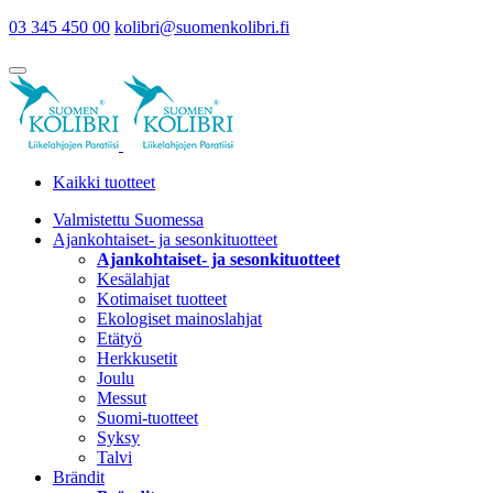
03 345 450 00
kolibri@suomenkolibri.fi
Kaikki tuotteet
Valmistettu Suomessa
Ajankohtaiset- ja sesonkituotteet
Ajankohtaiset- ja sesonkituotteet
Kesälahjat
Kotimaiset tuotteet
Ekologiset mainoslahjat
Etätyö
Herkkusetit
Joulu
Messut
Suomi-tuotteet
Syksy
Talvi
Brändit