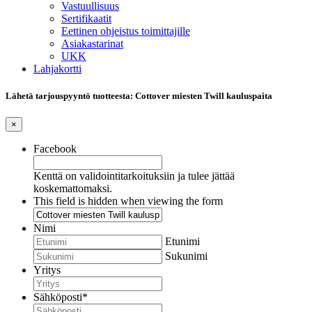
Vastuullisuus
Sertifikaatit
Eettinen ohjeistus toimittajille
Asiakastarinat
UKK
Lahjakortti
Lähetä tarjouspyyntö tuotteesta: Cottover miesten Twill kauluspaita
×
Facebook
Kenttä on validointitarkoituksiin ja tulee jättää
koskemattomaksi.
This field is hidden when viewing the form
Nimi
Etunimi
Sukunimi
Yritys
Sähköposti
*