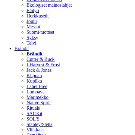
Ekologiset mainoslahjat
Etätyö
Herkkusetit
Joulu
Messut
Suomi-tuotteet
Syksy
Talvi
Brändit
Brändit
Cutter & Buck
J.Harvest & Frost
Jack & Jones
Klippan
Kupilka
Label-Free
Lumoava
Marimekko
Native Spirit
Rituals
SACKit
SOL'S
Stanley/Stella
Vilikkala