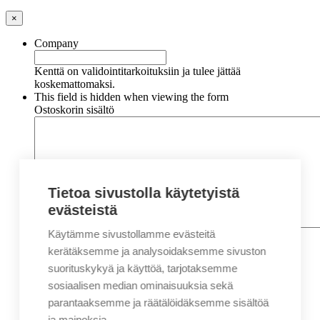
×
Company
Kenttä on validointitarkoituksiin ja tulee jättää
koskemattomaksi.
This field is hidden when viewing the form
Ostoskorin sisältö
Tietoa sivustolla käytetyistä
evästeistä
Käytämme sivustollamme evästeitä
Nimi
*
Etunimi
kerätäksemme ja analysoidaksemme sivuston
Sukunimi
suorituskykyä ja käyttöä, tarjotaksemme
Yritys
sosiaalisen median ominaisuuksia sekä
parantaaksemme ja räätälöidäksemme sisältöä
Sähköposti
*
ja mainoksia.