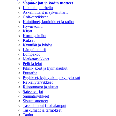
Vapaa-ajan ja kodin tuotteet
Liikunta ja urheilu
Askelmittarit ja sykemittarit
Golf-tarvikkeet
Kaiuttimet, kuulokkeet ja radiot
Hyvinvointi
Kirjat
Korut ja kellot
Kuksat
Kynttilät ja lyhdyt
Lämpömittarit
Lompakot
Matkatarvikkeet
Pelit ja lelut
Piknik-korit ja kylmälaukut
Puutarha
Pyyhkeet, kylpytakit ja kylpytossut
Retkeilytarvikkeet
Riippumatot ja alustat
Sateenvarjot
Saunatarvikkeet
Sisustustuotteet
Taskulamput ja otsalamput
Taskumatit ja termokset
Taulut