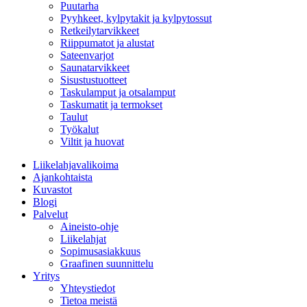
Puutarha
Pyyhkeet, kylpytakit ja kylpytossut
Retkeilytarvikkeet
Riippumatot ja alustat
Sateenvarjot
Saunatarvikkeet
Sisustustuotteet
Taskulamput ja otsalamput
Taskumatit ja termokset
Taulut
Työkalut
Viltit ja huovat
Liikelahjavalikoima
Ajankohtaista
Kuvastot
Blogi
Palvelut
Aineisto-ohje
Liikelahjat
Sopimusasiakkuus
Graafinen suunnittelu
Yritys
Yhteystiedot
Tietoa meistä