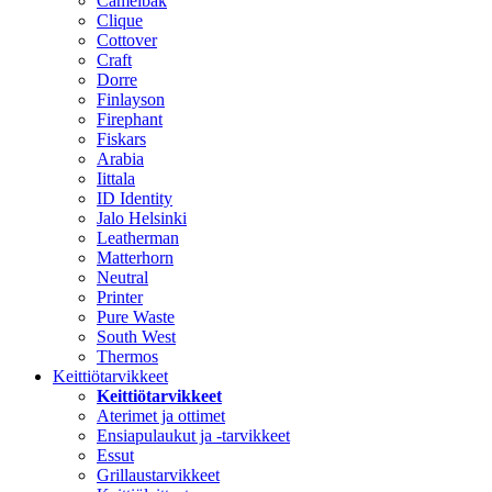
Camelbak
Clique
Cottover
Craft
Dorre
Finlayson
Firephant
Fiskars
Arabia
Iittala
ID Identity
Jalo Helsinki
Leatherman
Matterhorn
Neutral
Printer
Pure Waste
South West
Thermos
Keittiötarvikkeet
Keittiötarvikkeet
Aterimet ja ottimet
Ensiapulaukut ja -tarvikkeet
Essut
Grillaustarvikkeet