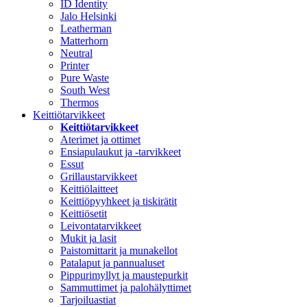
ID Identity
Jalo Helsinki
Leatherman
Matterhorn
Neutral
Printer
Pure Waste
South West
Thermos
Keittiötarvikkeet
Keittiötarvikkeet
Aterimet ja ottimet
Ensiapulaukut ja -tarvikkeet
Essut
Grillaustarvikkeet
Keittiölaitteet
Keittiöpyyhkeet ja tiskirätit
Keittiösetit
Leivontatarvikkeet
Mukit ja lasit
Paistomittarit ja munakellot
Patalaput ja pannualuset
Pippurimyllyt ja maustepurkit
Sammuttimet ja palohälyttimet
Tarjoiluastiat