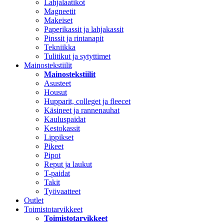
Lahjalaatikot
Magneetit
Makeiset
Paperikassit ja lahjakassit
Pinssit ja rintanapit
Tekniikka
Tulitikut ja sytyttimet
Mainostekstiilit
Mainostekstiilit
Asusteet
Housut
Hupparit, colleget ja fleecet
Käsineet ja rannenauhat
Kauluspaidat
Kestokassit
Lippikset
Pikeet
Pipot
Reput ja laukut
T-paidat
Takit
Työvaatteet
Outlet
Toimistotarvikkeet
Toimistotarvikkeet