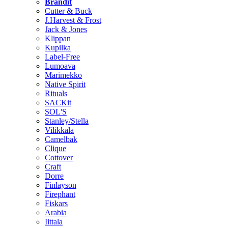
Brändit
Cutter & Buck
J.Harvest & Frost
Jack & Jones
Klippan
Kupilka
Label-Free
Lumoava
Marimekko
Native Spirit
Rituals
SACKit
SOL'S
Stanley/Stella
Vilikkala
Camelbak
Clique
Cottover
Craft
Dorre
Finlayson
Firephant
Fiskars
Arabia
Iittala