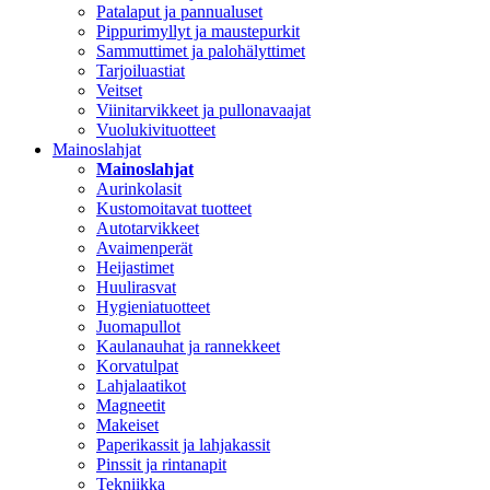
Patalaput ja pannualuset
Pippurimyllyt ja maustepurkit
Sammuttimet ja palohälyttimet
Tarjoiluastiat
Veitset
Viinitarvikkeet ja pullonavaajat
Vuolukivituotteet
Mainoslahjat
Mainoslahjat
Aurinkolasit
Kustomoitavat tuotteet
Autotarvikkeet
Avaimenperät
Heijastimet
Huulirasvat
Hygieniatuotteet
Juomapullot
Kaulanauhat ja rannekkeet
Korvatulpat
Lahjalaatikot
Magneetit
Makeiset
Paperikassit ja lahjakassit
Pinssit ja rintanapit
Tekniikka