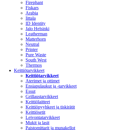
Firephant
Fiskars
Arabia
Iittala
ID Identity
Jalo Helsinki
Leatherman
Matterhorn
Neutral
Printer
Pure Waste
South West
Thermos
Keittiötarvikkeet
Keittiötarvikkeet
Aterimet ja ottimet
Ensiapulaukut ja -tarvikkeet
Essut
Grillaustarvikkeet
Keittiölaitteet
Keittiöpyyhkeet ja tiskirätit
Keittiösetit
Leivontatarvikkeet
Mukit ja lasit
Paistomittarit ja munakellot