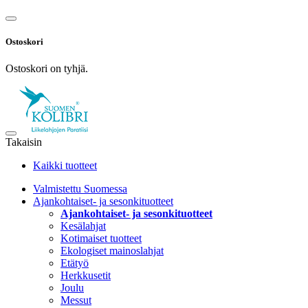
Ostoskori
Ostoskori on tyhjä.
Takaisin
Kaikki tuotteet
Valmistettu Suomessa
Ajankohtaiset- ja sesonkituotteet
Ajankohtaiset- ja sesonkituotteet
Kesälahjat
Kotimaiset tuotteet
Ekologiset mainoslahjat
Etätyö
Herkkusetit
Joulu
Messut