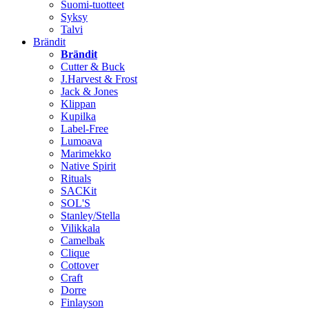
Suomi-tuotteet
Syksy
Talvi
Brändit
Brändit
Cutter & Buck
J.Harvest & Frost
Jack & Jones
Klippan
Kupilka
Label-Free
Lumoava
Marimekko
Native Spirit
Rituals
SACKit
SOL'S
Stanley/Stella
Vilikkala
Camelbak
Clique
Cottover
Craft
Dorre
Finlayson