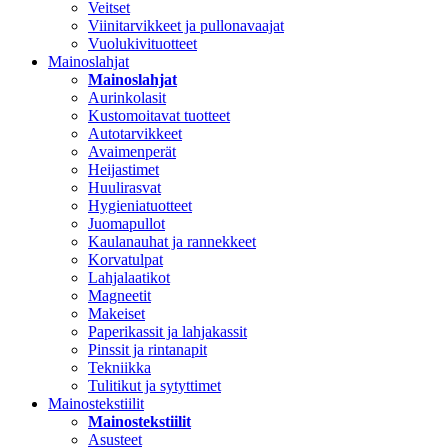
Veitset
Viinitarvikkeet ja pullonavaajat
Vuolukivituotteet
Mainoslahjat
Mainoslahjat
Aurinkolasit
Kustomoitavat tuotteet
Autotarvikkeet
Avaimenperät
Heijastimet
Huulirasvat
Hygieniatuotteet
Juomapullot
Kaulanauhat ja rannekkeet
Korvatulpat
Lahjalaatikot
Magneetit
Makeiset
Paperikassit ja lahjakassit
Pinssit ja rintanapit
Tekniikka
Tulitikut ja sytyttimet
Mainostekstiilit
Mainostekstiilit
Asusteet