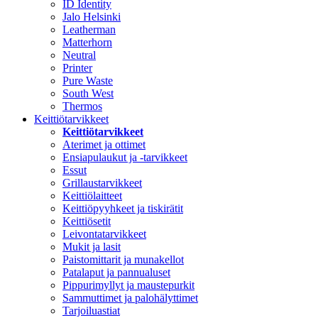
ID Identity
Jalo Helsinki
Leatherman
Matterhorn
Neutral
Printer
Pure Waste
South West
Thermos
Keittiötarvikkeet
Keittiötarvikkeet
Aterimet ja ottimet
Ensiapulaukut ja -tarvikkeet
Essut
Grillaustarvikkeet
Keittiölaitteet
Keittiöpyyhkeet ja tiskirätit
Keittiösetit
Leivontatarvikkeet
Mukit ja lasit
Paistomittarit ja munakellot
Patalaput ja pannualuset
Pippurimyllyt ja maustepurkit
Sammuttimet ja palohälyttimet
Tarjoiluastiat