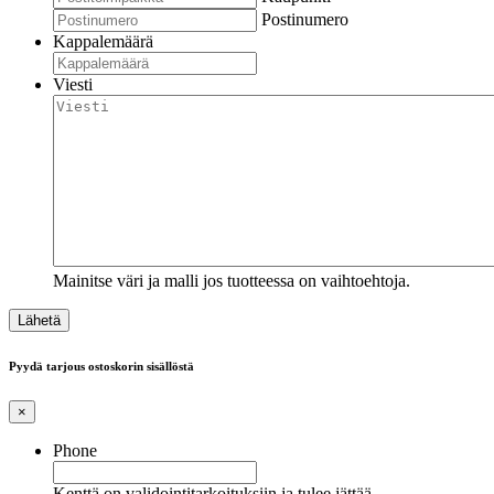
Postinumero
Kappalemäärä
Viesti
Mainitse väri ja malli jos tuotteessa on vaihtoehtoja.
Pyydä tarjous ostoskorin sisällöstä
×
Phone
Kenttä on validointitarkoituksiin ja tulee jättää