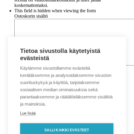
koskemattomaksi.
This field is hidden when viewing the form
Ostoskorin sisältö
Tietoa sivustolla käytetyistä
evästeistä
Käytämme sivustollamme evästeitä
Nimi
*
Etunimi
kerätäksemme ja analysoidaksemme sivuston
Sukunimi
suorituskykyä ja käyttöä, tarjotaksemme
Yritys
sosiaalisen median ominaisuuksia sekä
parantaaksemme ja räätälöidäksemme sisältöä
Sähköposti
*
ja mainoksia.
Puhelin
*
Lue lisää
Osoitetiedot
Lähiosoite
SALLI KAIKKI EVÄSTEET