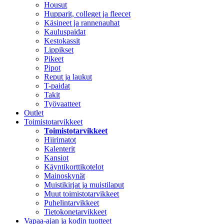
Housut
Hupparit, colleget ja fleecet
Käsineet ja rannenauhat
Kauluspaidat
Kestokassit
Lippikset
Pikeet
Pipot
Reput ja laukut
T-paidat
Takit
Työvaatteet
Outlet
Toimistotarvikkeet
Toimistotarvikkeet
Hiirimatot
Kalenterit
Kansiot
Käyntikorttikotelot
Mainoskynät
Muistikirjat ja muistilaput
Muut toimistotarvikkeet
Puhelintarvikkeet
Tietokonetarvikkeet
Vapaa-ajan ja kodin tuotteet