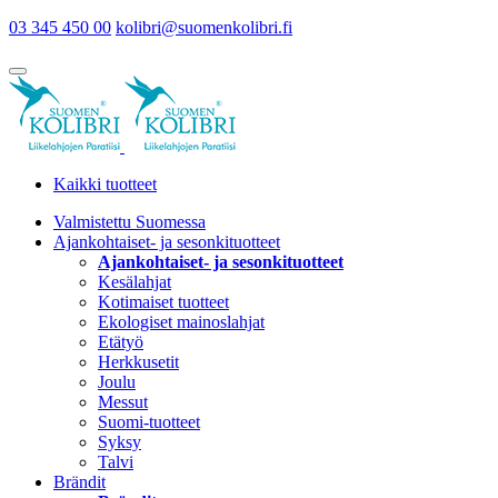
03 345 450 00
kolibri@suomenkolibri.fi
Kaikki tuotteet
Valmistettu Suomessa
Ajankohtaiset- ja sesonkituotteet
Ajankohtaiset- ja sesonkituotteet
Kesälahjat
Kotimaiset tuotteet
Ekologiset mainoslahjat
Etätyö
Herkkusetit
Joulu
Messut
Suomi-tuotteet
Syksy
Talvi
Brändit