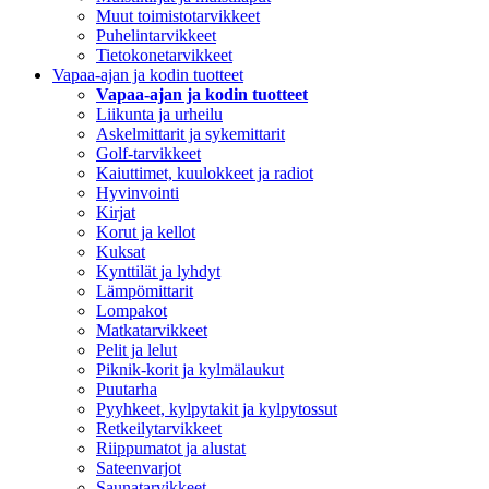
Muut toimistotarvikkeet
Puhelintarvikkeet
Tietokonetarvikkeet
Vapaa-ajan ja kodin tuotteet
Vapaa-ajan ja kodin tuotteet
Liikunta ja urheilu
Askelmittarit ja sykemittarit
Golf-tarvikkeet
Kaiuttimet, kuulokkeet ja radiot
Hyvinvointi
Kirjat
Korut ja kellot
Kuksat
Kynttilät ja lyhdyt
Lämpömittarit
Lompakot
Matkatarvikkeet
Pelit ja lelut
Piknik-korit ja kylmälaukut
Puutarha
Pyyhkeet, kylpytakit ja kylpytossut
Retkeilytarvikkeet
Riippumatot ja alustat
Sateenvarjot
Saunatarvikkeet