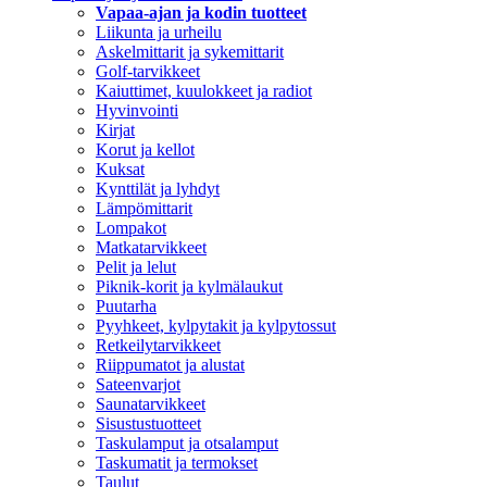
Vapaa-ajan ja kodin tuotteet
Liikunta ja urheilu
Askelmittarit ja sykemittarit
Golf-tarvikkeet
Kaiuttimet, kuulokkeet ja radiot
Hyvinvointi
Kirjat
Korut ja kellot
Kuksat
Kynttilät ja lyhdyt
Lämpömittarit
Lompakot
Matkatarvikkeet
Pelit ja lelut
Piknik-korit ja kylmälaukut
Puutarha
Pyyhkeet, kylpytakit ja kylpytossut
Retkeilytarvikkeet
Riippumatot ja alustat
Sateenvarjot
Saunatarvikkeet
Sisustustuotteet
Taskulamput ja otsalamput
Taskumatit ja termokset
Taulut