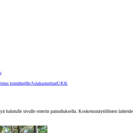
u
stus toimittajille
Asiakastarinat
UKK
irtyä halutulle sivulle enterin painalluksella. Kosketusnäytöllisten laittei