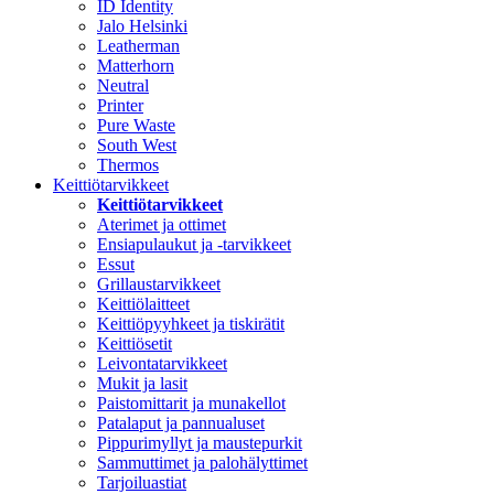
ID Identity
Jalo Helsinki
Leatherman
Matterhorn
Neutral
Printer
Pure Waste
South West
Thermos
Keittiötarvikkeet
Keittiötarvikkeet
Aterimet ja ottimet
Ensiapulaukut ja -tarvikkeet
Essut
Grillaustarvikkeet
Keittiölaitteet
Keittiöpyyhkeet ja tiskirätit
Keittiösetit
Leivontatarvikkeet
Mukit ja lasit
Paistomittarit ja munakellot
Patalaput ja pannualuset
Pippurimyllyt ja maustepurkit
Sammuttimet ja palohälyttimet
Tarjoiluastiat