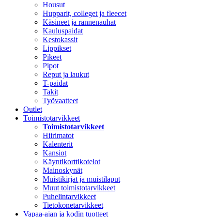
Housut
Hupparit, colleget ja fleecet
Käsineet ja rannenauhat
Kauluspaidat
Kestokassit
Lippikset
Pikeet
Pipot
Reput ja laukut
T-paidat
Takit
Työvaatteet
Outlet
Toimistotarvikkeet
Toimistotarvikkeet
Hiirimatot
Kalenterit
Kansiot
Käyntikorttikotelot
Mainoskynät
Muistikirjat ja muistilaput
Muut toimistotarvikkeet
Puhelintarvikkeet
Tietokonetarvikkeet
Vapaa-ajan ja kodin tuotteet