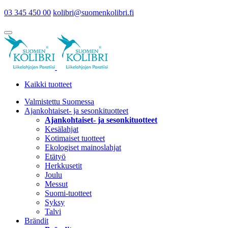
03 345 450 00
kolibri@suomenkolibri.fi
Kaikki tuotteet
Valmistettu Suomessa
Ajankohtaiset- ja sesonkituotteet
Ajankohtaiset- ja sesonkituotteet
Kesälahjat
Kotimaiset tuotteet
Ekologiset mainoslahjat
Etätyö
Herkkusetit
Joulu
Messut
Suomi-tuotteet
Syksy
Talvi
Brändit