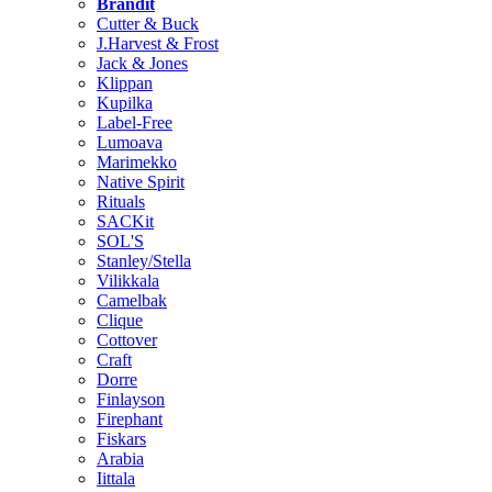
Brändit
Cutter & Buck
J.Harvest & Frost
Jack & Jones
Klippan
Kupilka
Label-Free
Lumoava
Marimekko
Native Spirit
Rituals
SACKit
SOL'S
Stanley/Stella
Vilikkala
Camelbak
Clique
Cottover
Craft
Dorre
Finlayson
Firephant
Fiskars
Arabia
Iittala