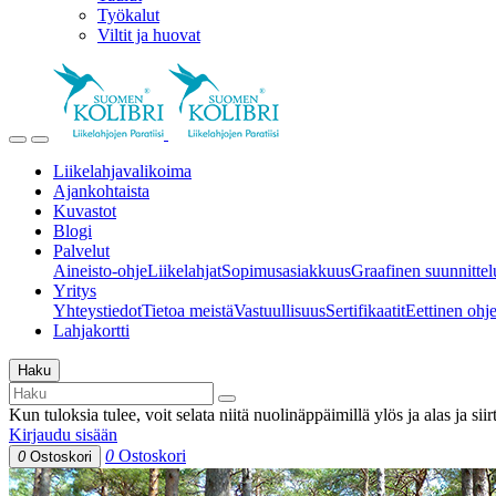
Työkalut
Viltit ja huovat
Liikelahjavalikoima
Ajankohtaista
Kuvastot
Blogi
Palvelut
Aineisto-ohje
Liikelahjat
Sopimusasiakkuus
Graafinen suunnittel
Yritys
Yhteystiedot
Tietoa meistä
Vastuullisuus
Sertifikaatit
Eettinen ohjei
Lahjakortti
Haku
Kun tuloksia tulee, voit selata niitä nuolinäppäimillä ylös ja alas ja si
Kirjaudu sisään
0
Ostoskori
0
Ostoskori