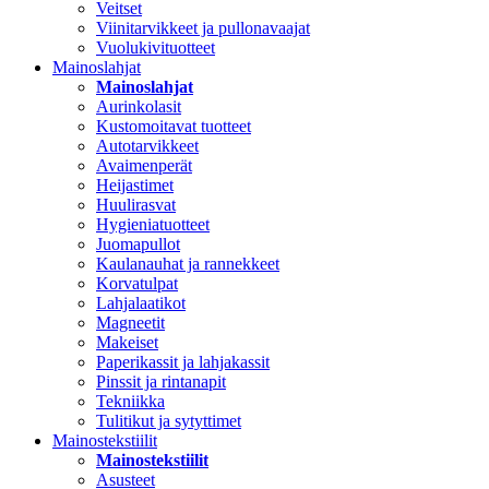
Veitset
Viinitarvikkeet ja pullonavaajat
Vuolukivituotteet
Mainoslahjat
Mainoslahjat
Aurinkolasit
Kustomoitavat tuotteet
Autotarvikkeet
Avaimenperät
Heijastimet
Huulirasvat
Hygieniatuotteet
Juomapullot
Kaulanauhat ja rannekkeet
Korvatulpat
Lahjalaatikot
Magneetit
Makeiset
Paperikassit ja lahjakassit
Pinssit ja rintanapit
Tekniikka
Tulitikut ja sytyttimet
Mainostekstiilit
Mainostekstiilit
Asusteet