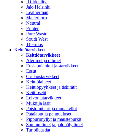
ID Identity
Jalo Helsinki
Leatherman
Matterhorn
Neutral
Printer
Pure Waste
South West
Thermos
Keittiötarvikkeet
Keittiötarvikkeet
Aterimet ja ottimet
Ensiapulaukut ja -tarvikkeet
Essut
Grillaustarvikkeet
Keittiölaitteet
Keittiöpyyhkeet ja tiskirätit
Keittiösetit
Leivontatarvikkeet
Mukit ja lasit
Paistomittarit ja munakellot
Patalaput ja pannualuset
Pippurimyllyt ja maustepurkit
Sammuttimet ja palohälyttimet
Tarjoiluastiat