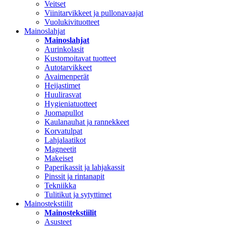
Veitset
Viinitarvikkeet ja pullonavaajat
Vuolukivituotteet
Mainoslahjat
Mainoslahjat
Aurinkolasit
Kustomoitavat tuotteet
Autotarvikkeet
Avaimenperät
Heijastimet
Huulirasvat
Hygieniatuotteet
Juomapullot
Kaulanauhat ja rannekkeet
Korvatulpat
Lahjalaatikot
Magneetit
Makeiset
Paperikassit ja lahjakassit
Pinssit ja rintanapit
Tekniikka
Tulitikut ja sytyttimet
Mainostekstiilit
Mainostekstiilit
Asusteet