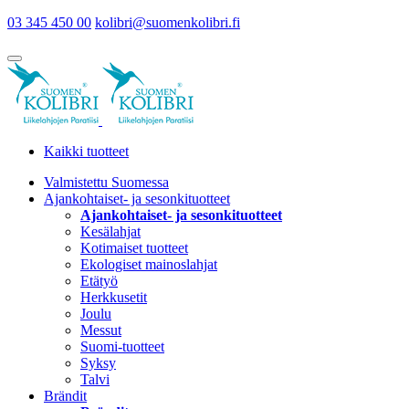
03 345 450 00
kolibri@suomenkolibri.fi
Kaikki tuotteet
Valmistettu Suomessa
Ajankohtaiset- ja sesonkituotteet
Ajankohtaiset- ja sesonkituotteet
Kesälahjat
Kotimaiset tuotteet
Ekologiset mainoslahjat
Etätyö
Herkkusetit
Joulu
Messut
Suomi-tuotteet
Syksy
Talvi
Brändit