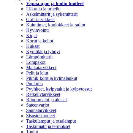
Vapaa-ajan ja kodin tuotteet
Liikunta ja urheilu
Askelmittarit ja sykemittarit
Golf-tarvikkeet
Kaiuttimet, kuulokkeet ja radiot
Hyvinvointi
Kirjat
Korut ja kellot
Kuksat
Kynttilät ja lyhdyt
Lämpömittarit
Lompakot
Matkatarvikkeet
Pelit ja lelut
Piknik-korit ja kylmälaukut
Puutarha
Pyyhkeet, kylpytakit ja kylpytossut
Retkeilytarvikkeet
Riippumatot ja alustat
Sateenvarjot
Saunatarvikkeet
Sisustustuotteet
Taskulamput ja otsalamput
Taskumatit ja termokset
Taulut