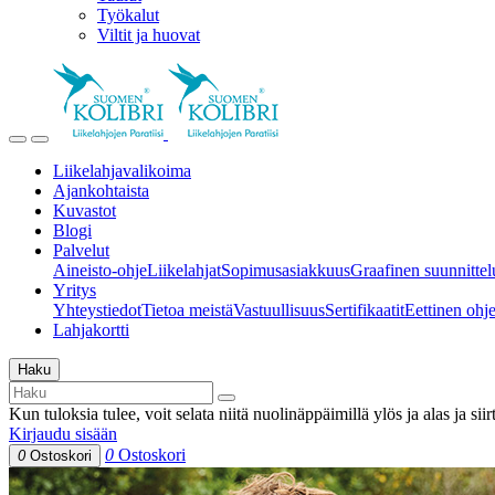
Työkalut
Viltit ja huovat
Liikelahjavalikoima
Ajankohtaista
Kuvastot
Blogi
Palvelut
Aineisto-ohje
Liikelahjat
Sopimusasiakkuus
Graafinen suunnittel
Yritys
Yhteystiedot
Tietoa meistä
Vastuullisuus
Sertifikaatit
Eettinen ohjei
Lahjakortti
Haku
Kun tuloksia tulee, voit selata niitä nuolinäppäimillä ylös ja alas ja si
Kirjaudu sisään
0
Ostoskori
0
Ostoskori