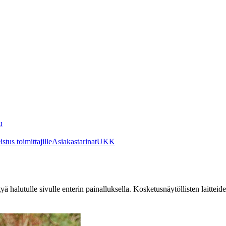
u
stus toimittajille
Asiakastarinat
UKK
irtyä halutulle sivulle enterin painalluksella. Kosketusnäytöllisten laittei