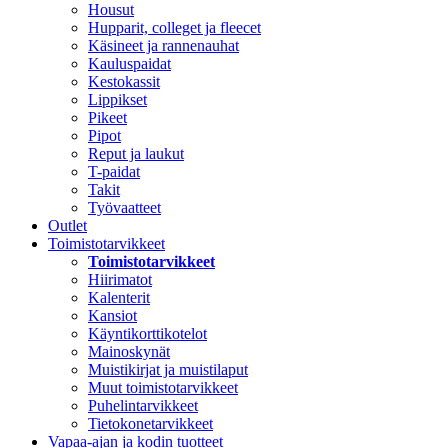
Housut
Hupparit, colleget ja fleecet
Käsineet ja rannenauhat
Kauluspaidat
Kestokassit
Lippikset
Pikeet
Pipot
Reput ja laukut
T-paidat
Takit
Työvaatteet
Outlet
Toimistotarvikkeet
Toimistotarvikkeet
Hiirimatot
Kalenterit
Kansiot
Käyntikorttikotelot
Mainoskynät
Muistikirjat ja muistilaput
Muut toimistotarvikkeet
Puhelintarvikkeet
Tietokonetarvikkeet
Vapaa-ajan ja kodin tuotteet