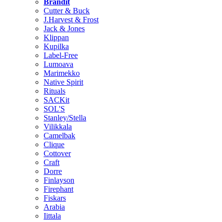
Brändit
Cutter & Buck
J.Harvest & Frost
Jack & Jones
Klippan
Kupilka
Label-Free
Lumoava
Marimekko
Native Spirit
Rituals
SACKit
SOL'S
Stanley/Stella
Vilikkala
Camelbak
Clique
Cottover
Craft
Dorre
Finlayson
Firephant
Fiskars
Arabia
Iittala