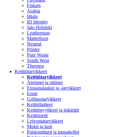
Fiskars
Arabia
Iittala
ID Identity
Jalo Helsinki
Leatherman
Matterhorn
Neutral
Printer
Pure Waste
South West
Thermos
Keittiötarvikkeet
Keittiötarvikkeet
Aterimet ja ottimet
Ensiapulaukut ja -tarvikkeet
Essut
Grillaustarvikkeet
Keittiölaitteet
Keittiöpyyhkeet ja tiskirätit
Keittiösetit
Leivontatarvikkeet
Mukit ja lasit
Paistomittarit ja munakellot