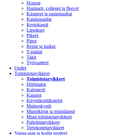
Housut
Hupparit, colleget ja fleecet
Käsineet ja rannenauhat
Kauluspaidat
Kestokassit
Lippikset
Pikeet
Pipot
Reput ja laukut
T-paidat
Takit
Työvaatteet
Outlet
Toimistotarvikkeet
Toimistotarvikkeet
Hiirimatot
Kalenterit
Kansiot
Käyntikorttikotelot
Mainoskynät
Muistikirjat ja muistilaput
Muut toimistotarvikkeet
Puhelintarvikkeet
Tietokonetarvikkeet
Vapaa-ajan ja kodin tuotteet