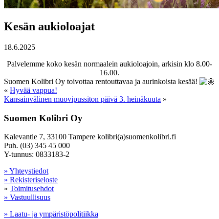
Kesän aukioloajat
18.6.2025
Palvelemme koko kesän normaalein aukioloajoin, arkisin klo 8.00-
16.00.
Suomen Kolibri Oy toivottaa rentouttavaa ja aurinkoista kesää!
«
Hyvää vappua!
Kansainvälinen muovipussiton päivä 3. heinäkuuta
»
Suomen Kolibri Oy
Kalevantie 7, 33100 Tampere kolibri(a)suomenkolibri.fi
Puh. (03) 345 45 000
Y-tunnus: 0833183-2
» Yhteystiedot
» Rekisteriseloste
»
Toimitusehdot
» Vastuullisuus
» Laatu- ja ympäristöpolitiikka