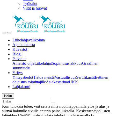
Työkalut
Viltit ja huovat
Liikelahjavalikoima
Ajankohtaista
Kuvastot
Blogi
Palvelut
Aineisto-ohje
Liikelahjat
Sopimusasiakkuus
Graafinen
suunnittelu
Yritys
Yhteystiedot
Tietoa meistä
Vastuullisuus
Sertifikaatit
Eettinen
ohjeistus toimittajille
Asiakastarinat
UKK
Lahjakortti
Haku
Kun tuloksia tulee, voit selata niitä nuolinäppäimillä ylös ja alas ja
siirtyä halutulle sivulle enterin painalluksella. Kosketusnäytöllisten
laitteiden käyttäjät voivat selata tuloksia koskettamalla ja