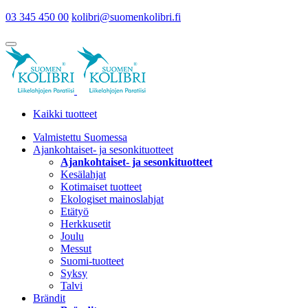
03 345 450 00
kolibri@suomenkolibri.fi
Kaikki tuotteet
Valmistettu Suomessa
Ajankohtaiset- ja sesonkituotteet
Ajankohtaiset- ja sesonkituotteet
Kesälahjat
Kotimaiset tuotteet
Ekologiset mainoslahjat
Etätyö
Herkkusetit
Joulu
Messut
Suomi-tuotteet
Syksy
Talvi
Brändit