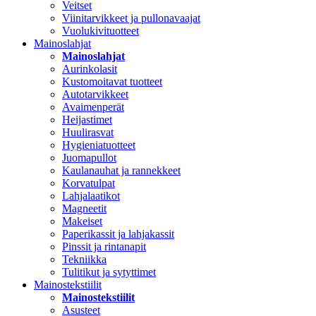
Veitset
Viinitarvikkeet ja pullonavaajat
Vuolukivituotteet
Mainoslahjat
Mainoslahjat
Aurinkolasit
Kustomoitavat tuotteet
Autotarvikkeet
Avaimenperät
Heijastimet
Huulirasvat
Hygieniatuotteet
Juomapullot
Kaulanauhat ja rannekkeet
Korvatulpat
Lahjalaatikot
Magneetit
Makeiset
Paperikassit ja lahjakassit
Pinssit ja rintanapit
Tekniikka
Tulitikut ja sytyttimet
Mainostekstiilit
Mainostekstiilit
Asusteet