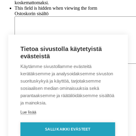
koskemattomaksi.
This field is hidden when viewing the form
Ostoskorin sisältö
Tietoa sivustolla käytetyistä
evästeistä
Käytämme sivustollamme evästeitä
Nimi
*
Etunimi
kerätäksemme ja analysoidaksemme sivuston
Sukunimi
suorituskykyä ja käyttöä, tarjotaksemme
Yritys
sosiaalisen median ominaisuuksia sekä
parantaaksemme ja räätälöidäksemme sisältöä
Sähköposti
*
ja mainoksia.
Puhelin
*
Lue lisää
Osoitetiedot
Lähiosoite
SALLI KAIKKI EVÄSTEET
Kaupunki