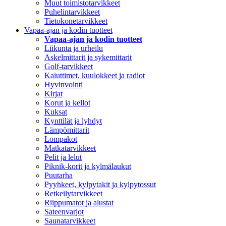
Muut toimistotarvikkeet
Puhelintarvikkeet
Tietokonetarvikkeet
Vapaa-ajan ja kodin tuotteet
Vapaa-ajan ja kodin tuotteet
Liikunta ja urheilu
Askelmittarit ja sykemittarit
Golf-tarvikkeet
Kaiuttimet, kuulokkeet ja radiot
Hyvinvointi
Kirjat
Korut ja kellot
Kuksat
Kynttilät ja lyhdyt
Lämpömittarit
Lompakot
Matkatarvikkeet
Pelit ja lelut
Piknik-korit ja kylmälaukut
Puutarha
Pyyhkeet, kylpytakit ja kylpytossut
Retkeilytarvikkeet
Riippumatot ja alustat
Sateenvarjot
Saunatarvikkeet