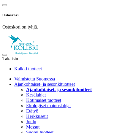
Ostoskori
Ostoskori on tyhjä.
Takaisin
Kaikki tuotteet
Valmistettu Suomessa
Ajankohtaiset- ja sesonkituotteet
Ajankohtaiset- ja sesonkituotteet
Kesälahjat
Kotimaiset tuotteet
Ekologiset mainoslahjat
Etätyö
Herkkusetit
Joulu
Messut
Suomi-tuotteet