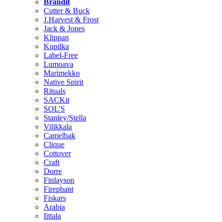
Brändit
Cutter & Buck
J.Harvest & Frost
Jack & Jones
Klippan
Kupilka
Label-Free
Lumoava
Marimekko
Native Spirit
Rituals
SACKit
SOL'S
Stanley/Stella
Vilikkala
Camelbak
Clique
Cottover
Craft
Dorre
Finlayson
Firephant
Fiskars
Arabia
Iittala