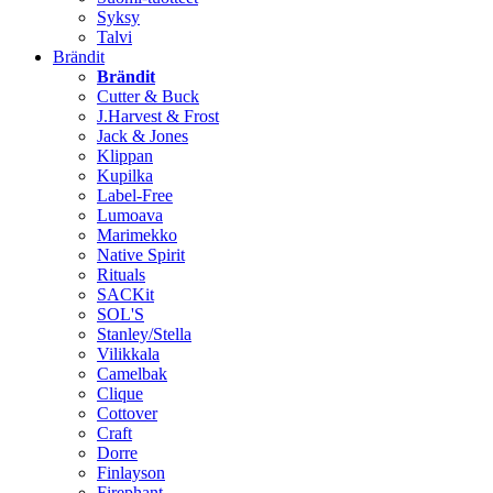
Syksy
Talvi
Brändit
Brändit
Cutter & Buck
J.Harvest & Frost
Jack & Jones
Klippan
Kupilka
Label-Free
Lumoava
Marimekko
Native Spirit
Rituals
SACKit
SOL'S
Stanley/Stella
Vilikkala
Camelbak
Clique
Cottover
Craft
Dorre
Finlayson
Firephant