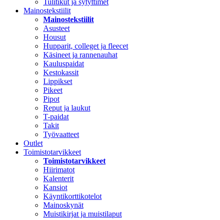
Tulitikut ja sytyttimet
Mainostekstiilit
Mainostekstiilit
Asusteet
Housut
Hupparit, colleget ja fleecet
Käsineet ja rannenauhat
Kauluspaidat
Kestokassit
Lippikset
Pikeet
Pipot
Reput ja laukut
T-paidat
Takit
Työvaatteet
Outlet
Toimistotarvikkeet
Toimistotarvikkeet
Hiirimatot
Kalenterit
Kansiot
Käyntikorttikotelot
Mainoskynät
Muistikirjat ja muistilaput