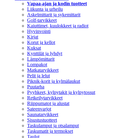
Vapaa-ajan ja kodin tuotteet
Liikunta ja urheilu
Askelmittarit ja sykemittarit
Golf-tarvikkeet
Kaiuttimet, kuulokkeet ja radiot
Hyvinvointi
Kirjat
Korut ja kellot
Kuksat
Kynttilät ja lyhdyt
Lämpömittarit
Lompakot
Matkatarvikkeet
Pelit ja lelut
Piknik-korit ja kylmälaukut
Puutarha
Pyyhkeet, kylpytakit ja kylpytossut
Retkeilytarvikkeet
Riippumatot ja alustat
Sateenvarjot
Saunatarvikkeet
Sisustustuotteet
Taskulamput ja otsalamput
Taskumatit ja termokset
Taulut