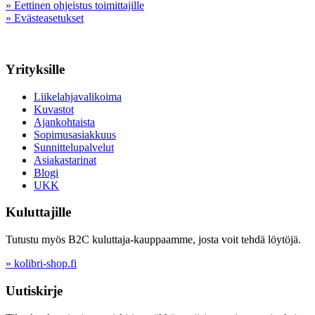
» Eettinen ohjeistus toimittajille
» Evästeasetukset
Yrityksille
Liikelahjavalikoima
Kuvastot
Ajankohtaista
Sopimusasiakkuus
Sunnittelupalvelut
Asiakastarinat
Blogi
UKK
Kuluttajille
Tutustu myös B2C kuluttaja-kauppaamme, josta voit tehdä löytöjä.
» kolibri-shop.fi
Uutiskirje