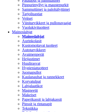
Patalaput ja pannualuset
Pippurimyllyt ja maustepurkit
Sammuttimet ja palohälyttimet
Tarjoiluastiat
Veitset
Viinitarvikkeet ja pullonavaajat
Vuolukivituotteet
Mainoslahjat
Mainoslahjat
Aurinkolasit
Kustomoitavat tuotteet
Autotarvikkeet
Avaimenperät
Heijastimet
Huulirasvat
Hygieniatuotteet
Juomapullot
Kaulanauhat ja rannekkeet
Korvatulpat
Lahjalaatikot
Magneetit
Makeiset
Paperikassit ja lahjakassit
Pinssit ja rintanapit
Tekniikka