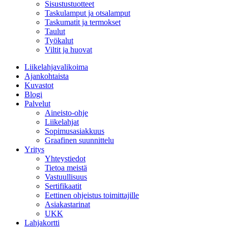
Sisustustuotteet
Taskulamput ja otsalamput
Taskumatit ja termokset
Taulut
Työkalut
Viltit ja huovat
Liikelahjavalikoima
Ajankohtaista
Kuvastot
Blogi
Palvelut
Aineisto-ohje
Liikelahjat
Sopimusasiakkuus
Graafinen suunnittelu
Yritys
Yhteystiedot
Tietoa meistä
Vastuullisuus
Sertifikaatit
Eettinen ohjeistus toimittajille
Asiakastarinat
UKK
Lahjakortti