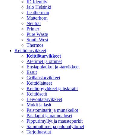
ID Identity
Jalo Helsinki
Leatherman
Matterhorn
Neutral
Printer
Pure Waste
South West
Thermos
Keittiötarvikkeet
Keittiötarvikkeet
Aterimet ja ottimet
Ensiapulaukut ja -tarvikkeet
Essut
Grillaustarvikkeet
Keittiölaitteet
Keittiöpyyhkeet ja tiskirätit
Keittiösetit
Leivontatarvikkeet
Mukit ja lasit
Paistomittarit ja munakellot
Patalaput ja pannualuset
Pippurimyllyt ja maustepurkit
Sammuttimet ja palohälyttimet
Tarjoiluastiat